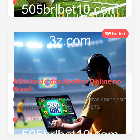
2025-10-27
505 brl bet
A Evolução das Apostas Online no
Brasil
Explore como o mercado de apostas online está
se transformando no Brasil em 2025.
2025-12-15