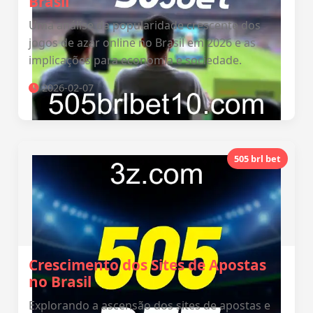
Brasil
Uma análise da popularidade crescente dos
jogos de azar online no Brasil em 2026 e as
implicações para economia e sociedade.
2026-02-07
505 brl bet
Crescimento dos Sites de Apostas
no Brasil
Explorando a ascensão dos sites de apostas e