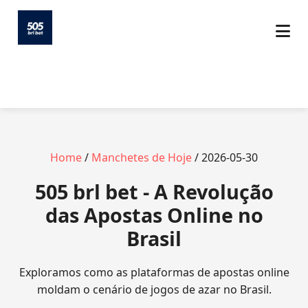
Home
/
Manchetes de Hoje
/ 2026-05-30
505 brl bet - A Revolução
das Apostas Online no
Brasil
Exploramos como as plataformas de apostas online
moldam o cenário de jogos de azar no Brasil.