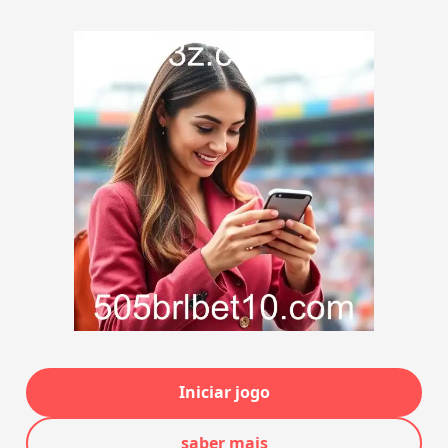
Iniciar jogo
saber mais