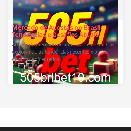
Mercado de Apostas no Brasil:
Tendências e Desafios Atuais
Análise do mercado de apostas online no Brasil,
explorando as tendências recentes e os
desafios enfrentados.
2026-08-03