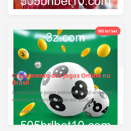
2026-08-09
505 brl bet
Crescimento dos Jogos Online no
Brasil
A indústria de jogos online no Brasil enfrenta
desafios e oportunidades em 2026.
2026-08-07