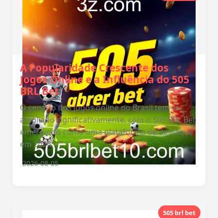
A Popularidade Crescente dos
Jogos Online e a Influência do 505
BRL Bet
O cenário dos jogos online no Brasil tem se
ampliado significativamente, com o 505 BRL Bet
emergindo como uma plataforma de destaque
em 2026.
2026-08-05
505 brl bet