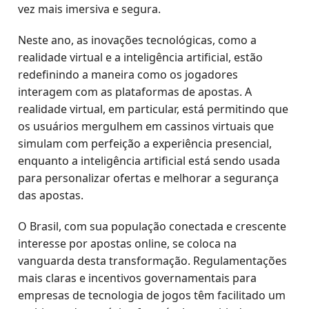
vez mais imersiva e segura.
Neste ano, as inovações tecnológicas, como a
realidade virtual e a inteligência artificial, estão
redefinindo a maneira como os jogadores
interagem com as plataformas de apostas. A
realidade virtual, em particular, está permitindo que
os usuários mergulhem em cassinos virtuais que
simulam com perfeição a experiência presencial,
enquanto a inteligência artificial está sendo usada
para personalizar ofertas e melhorar a segurança
das apostas.
O Brasil, com sua população conectada e crescente
interesse por apostas online, se coloca na
vanguarda desta transformação. Regulamentações
mais claras e incentivos governamentais para
empresas de tecnologia de jogos têm facilitado um