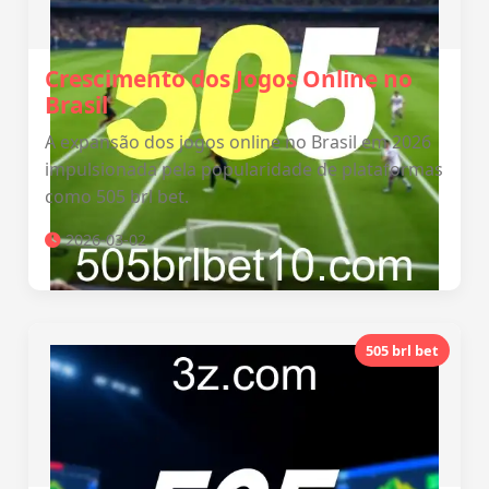
Crescimento dos Jogos Online no
Brasil
A expansão dos jogos online no Brasil em 2026
impulsionada pela popularidade de plataformas
como 505 brl bet.
2026-03-02
505 brl bet