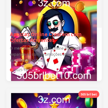
Apostas Online Crescem com
Ofertas Atraentes
O mercado de apostas online no Brasil
expande-se com promoções atrativas e novas
regulamentações.
2025-12-05
505 brl bet