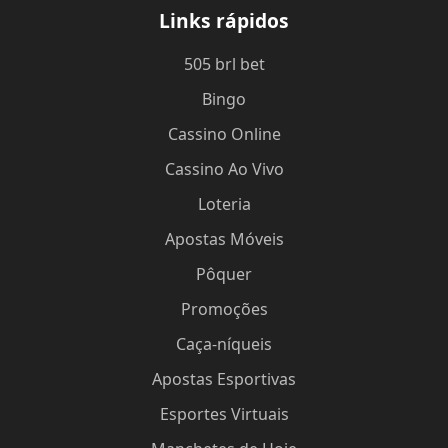
Links rápidos
505 brl bet
Bingo
Cassino Online
Cassino Ao Vivo
Loteria
Apostas Móveis
Pôquer
Promoções
Caça-níqueis
Apostas Esportivas
Esportes Virtuais