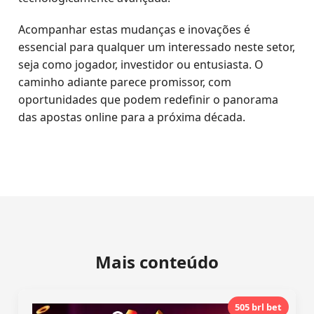
Acompanhar estas mudanças e inovações é
essencial para qualquer um interessado neste setor,
seja como jogador, investidor ou entusiasta. O
caminho adiante parece promissor, com
oportunidades que podem redefinir o panorama
das apostas online para a próxima década.
Mais conteúdo
505 brl bet