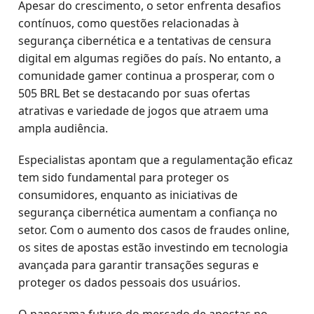
Apesar do crescimento, o setor enfrenta desafios
contínuos, como questões relacionadas à
segurança cibernética e a tentativas de censura
digital em algumas regiões do país. No entanto, a
comunidade gamer continua a prosperar, com o
505 BRL Bet se destacando por suas ofertas
atrativas e variedade de jogos que atraem uma
ampla audiência.
Especialistas apontam que a regulamentação eficaz
tem sido fundamental para proteger os
consumidores, enquanto as iniciativas de
segurança cibernética aumentam a confiança no
setor. Com o aumento dos casos de fraudes online,
os sites de apostas estão investindo em tecnologia
avançada para garantir transações seguras e
proteger os dados pessoais dos usuários.