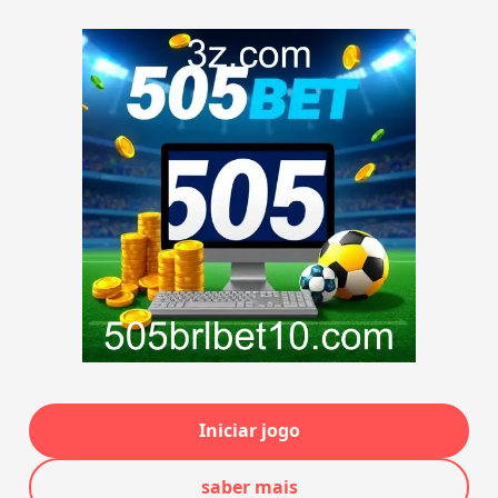
Iniciar jogo
saber mais