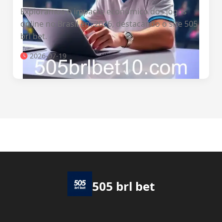
Exploramos o impacto econômico dos jogos
online no Brasil em 2026, destacando o site 505
brl bet.
2026-07-19
505 brl bet