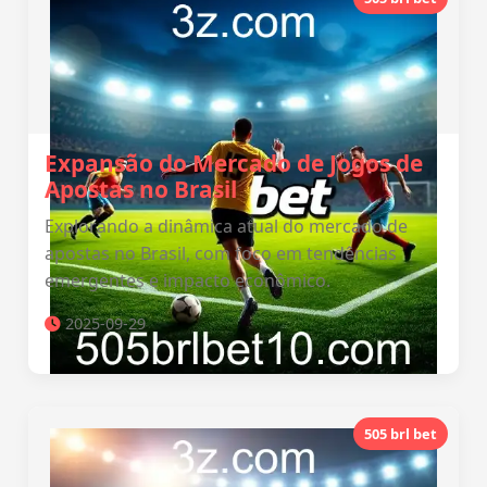
Expansão do Mercado de Jogos de
Apostas no Brasil
Explorando a dinâmica atual do mercado de
apostas no Brasil, com foco em tendências
emergentes e impacto econômico.
2025-09-29
505 brl bet