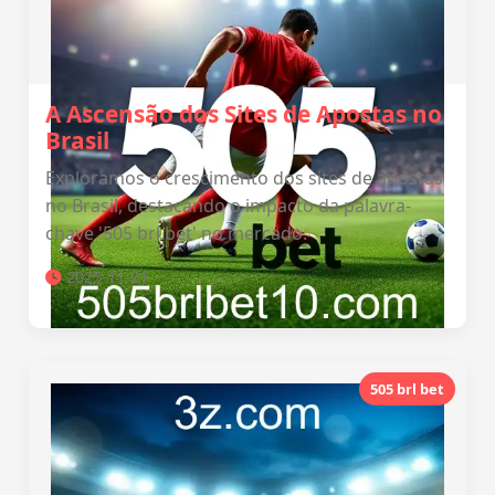
A Ascensão dos Sites de Apostas no
Brasil
Exploramos o crescimento dos sites de apostas
no Brasil, destacando o impacto da palavra-
chave '505 brl bet' no mercado.
2025-11-21
505 brl bet