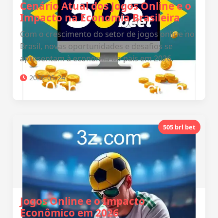
Cenário Atual dos Jogos Online e o
Impacto na Economia Brasileira
Com o crescimento do setor de jogos online no
Brasil, novas oportunidades e desafios se
apresentam à economia do país em 2026.
2026-05-24
505 brl bet
Jogos Online e o Impacto
Econômico em 2026