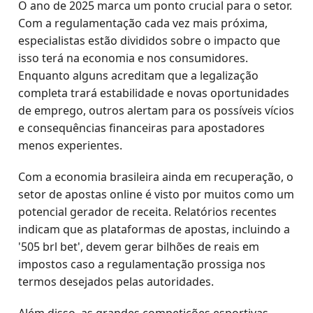
O ano de 2025 marca um ponto crucial para o setor.
Com a regulamentação cada vez mais próxima,
especialistas estão divididos sobre o impacto que
isso terá na economia e nos consumidores.
Enquanto alguns acreditam que a legalização
completa trará estabilidade e novas oportunidades
de emprego, outros alertam para os possíveis vícios
e consequências financeiras para apostadores
menos experientes.
Com a economia brasileira ainda em recuperação, o
setor de apostas online é visto por muitos como um
potencial gerador de receita. Relatórios recentes
indicam que as plataformas de apostas, incluindo a
'505 brl bet', devem gerar bilhões de reais em
impostos caso a regulamentação prossiga nos
termos desejados pelas autoridades.