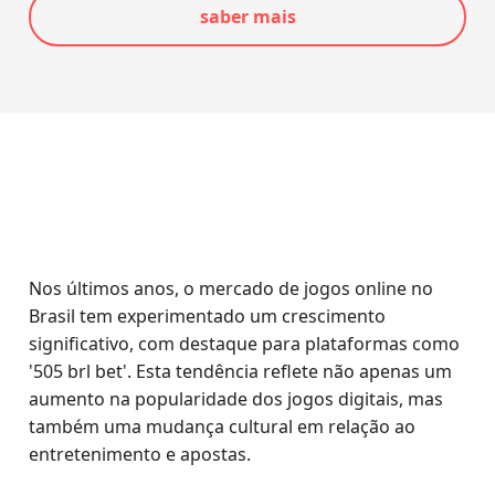
saber mais
Nos últimos anos, o mercado de jogos online no
Brasil tem experimentado um crescimento
significativo, com destaque para plataformas como
'505 brl bet'. Esta tendência reflete não apenas um
aumento na popularidade dos jogos digitais, mas
também uma mudança cultural em relação ao
entretenimento e apostas.