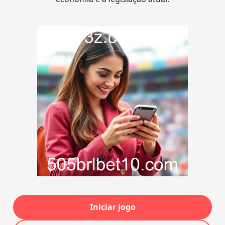
Iniciar jogo