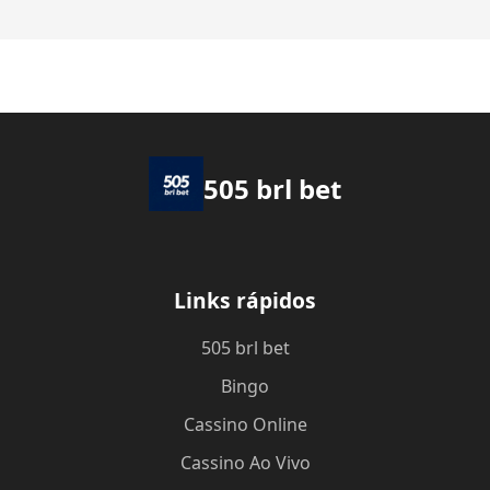
505 brl bet
Links rápidos
505 brl bet
Bingo
Cassino Online
Cassino Ao Vivo