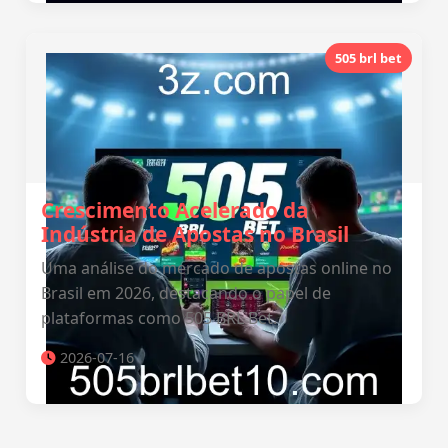
505 brl bet
Crescimento Acelerado da
Indústria de Apostas no Brasil
Uma análise do mercado de apostas online no
Brasil em 2026, destacando o papel de
plataformas como 505 BRL Bet.
2026-07-16