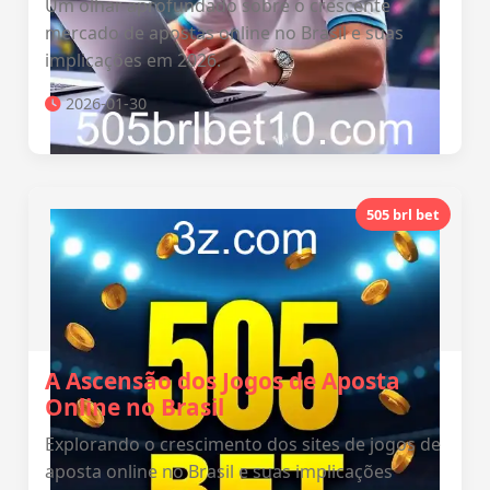
Um olhar aprofundado sobre o crescente
mercado de apostas online no Brasil e suas
implicações em 2026.
2026-01-30
505 brl bet
A Ascensão dos Jogos de Aposta
Online no Brasil
Explorando o crescimento dos sites de jogos de
aposta online no Brasil e suas implicações