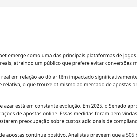
bet emerge como uma das principais plataformas de jogos on
 reais, atraindo um público que prefere evitar conversões 
 real em relação ao dólar têm impactado significativamen
de relativa, o que trouxe otimismo ao mercado de apostas
s de azar está em constante evolução. Em 2025, o Senado a
rações de apostas online. Essas medidas foram bem-vinda
estarem preocupação sobre custos adicionais de complianc
e apostas continue positivo. Analistas preveem que a 505 