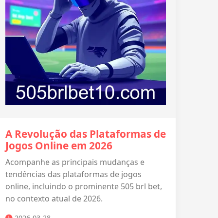
A Revolução das Plataformas de
Jogos Online em 2026
Acompanhe as principais mudanças e
tendências das plataformas de jogos
online, incluindo o prominente 505 brl bet,
no contexto atual de 2026.
2026-03-28