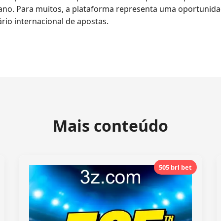
do ano. Para muitos, a plataforma representa uma oportuni
ário internacional de apostas.
Mais conteúdo
505 brl bet