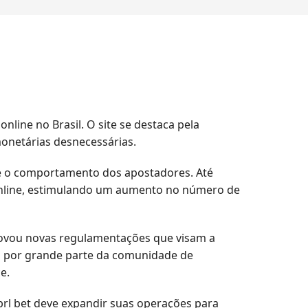
line no Brasil. O site se destaca pela
monetárias desnecessárias.
te o comportamento dos apostadores. Até
 online, estimulando um aumento no número de
provou novas regulamentações que visam a
s por grande parte da comunidade de
e.
brl bet deve expandir suas operações para