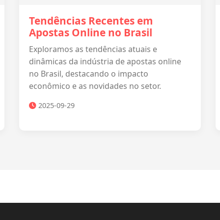
Tendências Recentes em
Apostas Online no Brasil
Exploramos as tendências atuais e
dinâmicas da indústria de apostas online
no Brasil, destacando o impacto
econômico e as novidades no setor.
2025-09-29