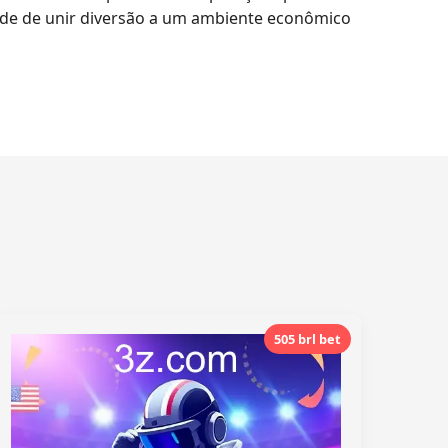
dade de unir diversão a um ambiente econômico
505 brl bet