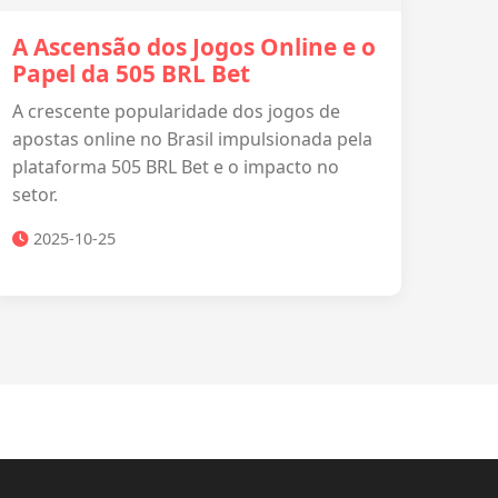
A Ascensão dos Jogos Online e o
Papel da 505 BRL Bet
A crescente popularidade dos jogos de
apostas online no Brasil impulsionada pela
plataforma 505 BRL Bet e o impacto no
setor.
2025-10-25