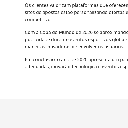
Os clientes valorizam plataformas que oferecem 
sites de apostas estão personalizando oferta
competitivo.
Com a Copa do Mundo de 2026 se aproximando, 
publicidade durante eventos esportivos globa
maneiras inovadoras de envolver os usuários.
Em conclusão, o ano de 2026 apresenta um pan
adequadas, inovação tecnológica e eventos espo