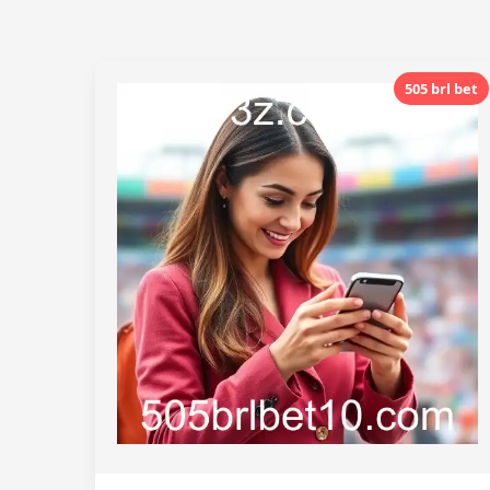
505 brl bet