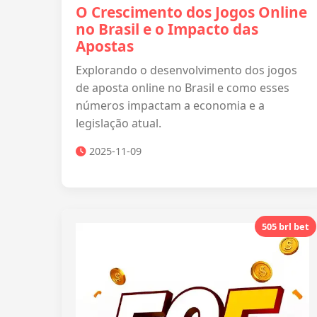
O Crescimento dos Jogos Online
no Brasil e o Impacto das
Apostas
Explorando o desenvolvimento dos jogos
de aposta online no Brasil e como esses
números impactam a economia e a
legislação atual.
2025-11-09
505 brl bet