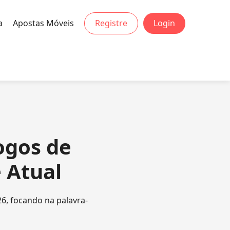
a
Apostas Móveis
Registre
Login
Jogos de
 Atual
26, focando na palavra-