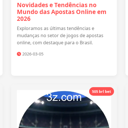
Novidades e Tendências no
Mundo das Apostas Online em
2026
Exploramos as últimas tendências e
mudanças no setor de jogos de apostas
online, com destaque para o Brasil.
2026-03-05
505 brl bet