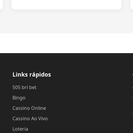
Links rápidos
505 brl bet
Bingo
Cassino Online
Cassino Ao Vivo
Loteria