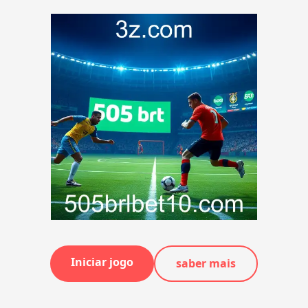
Iniciar jogo
saber mais