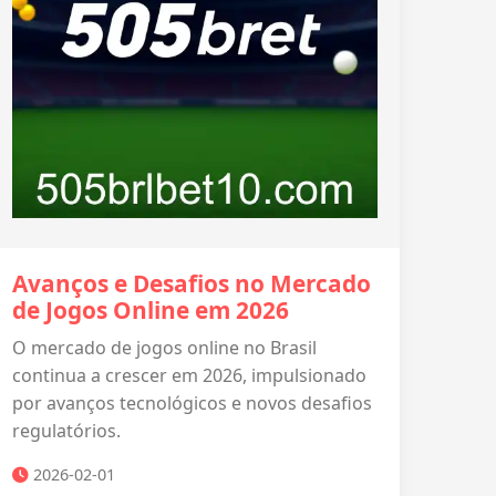
Avanços e Desafios no Mercado
de Jogos Online em 2026
O mercado de jogos online no Brasil
continua a crescer em 2026, impulsionado
por avanços tecnológicos e novos desafios
regulatórios.
2026-02-01