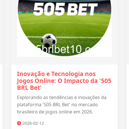
Inovação e Tecnologia nos
Jogos Online: O Impacto da '505
BRL Bet'
Explorando as tendências e inovações da
plataforma '505 BRL Bet' no mercado
brasileiro de jogos online em 2026.
2026-02-12